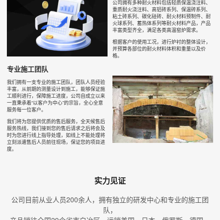
公司拥有多种耐火材料包括轻质保温浇注料、
重质耐火浇注料、高铝砖系列、保温砖系列、
粘土砖系列、碳化硅砖、耐火材料预制件、耐
火球系列、蓄热体系列等耐火材料产品，产品
丰富类型齐全，满足各类高温窑炉需求。
根据客户的使用工况，进行炉衬的整体设计，
并预算各部位的耐火材料体积和重量以及价
格。
专业施工团队
我们拥有一支专业的施工团队，团队人员经验
丰富，从前期的测量设计到施工，能够保证施
工顺利进行，保障施工进度，公司自成立以来
一直秉承着“以客户为中心”的宗旨，全心全意
服务每一位客户。
我们将为您提供优质的售后服务，全天候售后
服务热线，我们接到您的售后请求之后将会及
时为您进行线上指导处理，如线上不能处理将
立刻派遣售后人员前往现场，保证您的项目进
度。
实力见证
公司目前从业人员200余人，拥有独立的研发中心和专业的施工团
队，