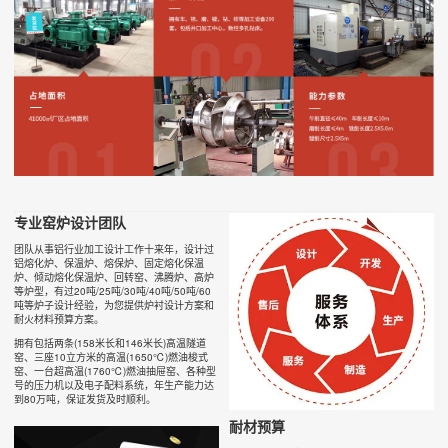
专业窑炉设计团队
团队从事铝行业加工设计工作十来年，设计过
铝熔化炉、保温炉、熔保炉、固定熔化保温
炉、倾动熔化保温炉、回转窑、沸腾炉、高炉
等炉型，有过20吨/25吨/30吨/40吨/50吨/60
吨等炉子设计经验，为您提供炉衬设计方案和
耐火材料预算方案。
拥有包括两条(158米长和146米长)高温隧道
窑、三座10立方米的高温(1650℃)燃油梭式
窑、一台超高温(1760℃)燃油抽屉窑、各种型
号的压力机以及电子配料系统，年生产能力达
到80万吨，保证发货及时顺利。
耐材预算